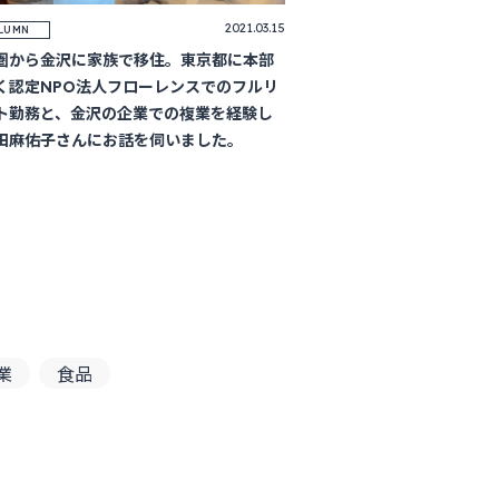
2021.03.15
LUMN
圏から金沢に家族で移住。東京都に本部
く認定NPO法人フローレンスでのフルリ
ト勤務と、金沢の企業での複業を経験し
田麻佑子さんにお話を伺いました。
業
食品