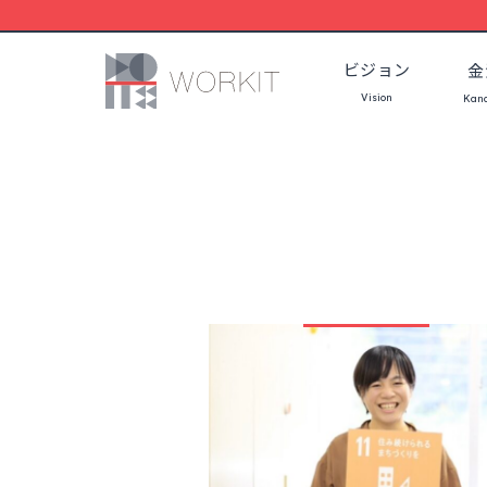
コ
ン
ビジョン
金
テ
Vision
ン
Kan
ツ
へ