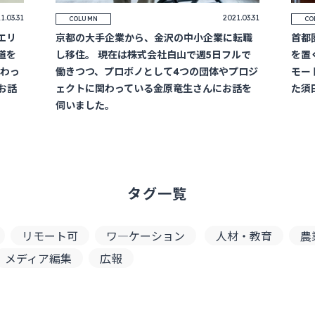
1.03.31
2021.03.31
COLUMN
CO
エリ
京都の大手企業から、金沢の中小企業に転職
首都
道を
し移住。 現在は株式会社白山で週5日フルで
を置
関わっ
働きつつ、プロボノとして4つの団体やプロジ
モー
お話
ェクトに関わっている金原竜生さんにお話を
た須
伺いました。
タグ一覧
リモート可
ワ―ケーション
人材・教育
農
メディア編集
広報