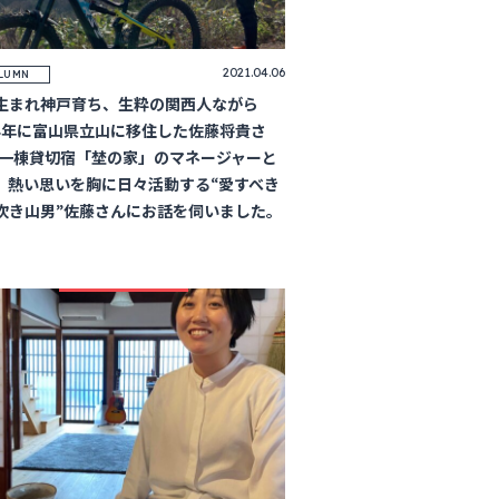
2021.04.06
LUMN
生まれ神戸育ち、生粋の関西人ながら
14年に富山県立山に移住した佐藤将貴さ
 一棟貸切宿「埜の家」のマネージャーと
、熱い思いを胸に日々活動する“愛すべき
吹き山男”佐藤さんにお話を伺いました。