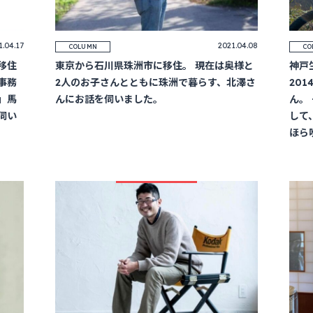
1.04.17
2021.04.08
COLUMN
CO
移住
東京から石川県珠洲市に移住。 現在は奥様と
神戸
事務
2人のお子さんとともに珠洲で暮らす、北澤さ
20
」馬
んにお話を伺いました。
ん。
伺い
して
ほら