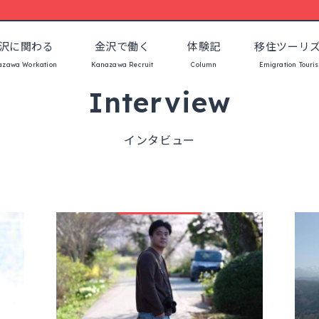
沢に関わる
金沢で働く
体験記
移住ツーリ
azawa Workation
Kanazawa Recruit
Column
Emigration Touri
Interview
インタビュー