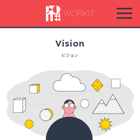
コ
ン
テ
ン
ツ
Vision
へ
ビジョン