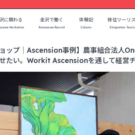
沢に関わる
金沢で働く
体験記
移住ツーリ
azawa Workation
Kanazawa Recruit
Column
Emigration Touri
ップ｜Ascension事例】農事組合法人O
い。Workit Ascensionを通して経