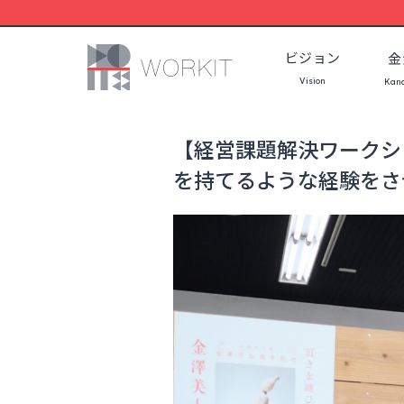
コ
ン
ビジョン
金
テ
Vision
ン
Kan
ツ
へ
【経営課題解決ワークショ
を持てるような経験をさせた