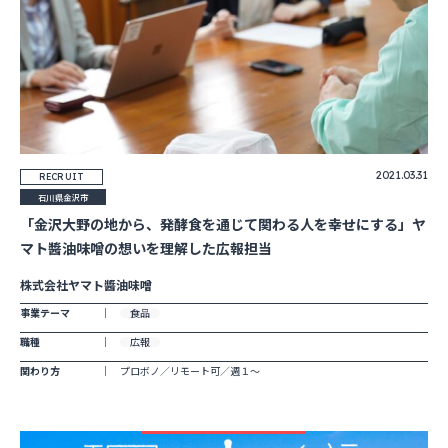
2021.03.31
RECRUIT
石川県金沢市
「金沢大野の地から、発酵食を通じて関わる人を幸せにする」ヤ
マト醬油味噌の想いを理解した広報担当
株式会社ヤマト醬油味噌
事業テーマ
食品
職種
広報
関わり方
プロボノ／リモート可／週１～