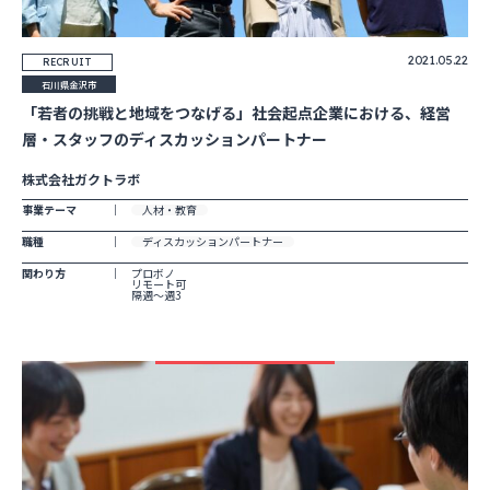
2021.05.22
RECRUIT
石川県金沢市
「若者の挑戦と地域をつなげる」社会起点企業における、経営
層・スタッフのディスカッションパートナー
株式会社ガクトラボ
事業テーマ
人材・教育
職種
ディスカッションパートナー
関わり方
プロボノ
リモート可
隔週～週3