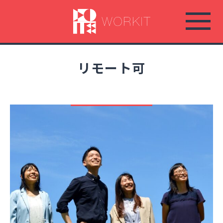
コ
ン
テ
ン
ツ
リモート可
へ