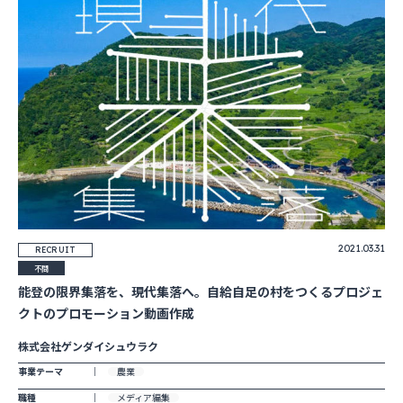
2021.03.31
RECRUIT
不問
能登の限界集落を、現代集落へ。自給自足の村をつくるプロジェ
クトのプロモーション動画作成
株式会社ゲンダイシュウラク
事業テーマ
農業
職種
メディア編集