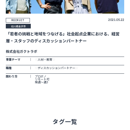
2021.05.22
RECRUIT
石川県金沢市
「若者の挑戦と地域をつなげる」社会起点企業における、経営
層・スタッフのディスカッションパートナー
株式会社ガクトラボ
事業テーマ
人材・教育
職種
ディスカッションパートナー
関わり方
プロボノ
リモート可
隔週～週3
タグ一覧