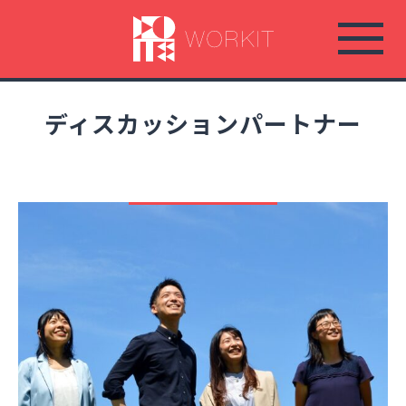
コ
ン
テ
ン
ツ
ディスカッションパートナー
へ